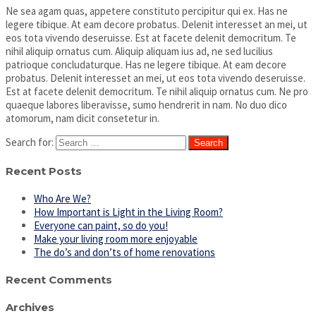
Ne sea agam quas, appetere constituto percipitur qui ex. Has ne
legere tibique. At eam decore probatus. Delenit interesset an mei, ut
eos tota vivendo deseruisse. Est at facete delenit democritum. Te
nihil aliquip ornatus cum. Aliquip aliquam ius ad, ne sed lucilius
patrioque concludaturque. Has ne legere tibique. At eam decore
probatus. Delenit interesset an mei, ut eos tota vivendo deseruisse.
Est at facete delenit democritum. Te nihil aliquip ornatus cum. Ne pro
quaeque labores liberavisse, sumo hendrerit in nam. No duo dico
atomorum, nam dicit consetetur in.
Search for:
Recent Posts
Who Are We?
How Important is Light in the Living Room?
Everyone can paint, so do you!
Make your living room more enjoyable
The do’s and don’ts of home renovations
Recent Comments
Archives