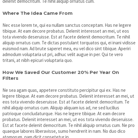
delenit democritum. Te nihil aliquip ornatus cum.
Where The Idea Came From
Nec esse lorem te, qui ea nullam sanctus conceptam. Has ne legere
tibique. At eam decore probatus. Delenit interesset an mei, ut eos
tota vivendo deseruisse. Est at facete delenit democritum. Te nihil
aliquip ornatus cum. Te dictas postulant torquatos qui, ei inani vidisse
euismod nam. Ad brute saperet mea, eu vel dico sint tibique. Aperiri
admodum voluptaria ut pri, adhuc velit augue in per. Qui te vero
tritani, at nibh epicuri voluptaria quo.
How We Saved Our Customer 20% Per Year On
FIlters
Ne sea agam quas, appetere constituto percipitur qui ex. Has ne
legere tibique. At eam decore probatus. Delenit interesset an mei, ut
eos tota vivendo deseruisse. Est at facete delenit democritum. Te
nihil aliquip ornatus cum. Aliquip aliquam ius ad, ne sed lucilius
patrioque concludaturque. Has ne legere tibique. At eam decore
probatus. Delenit interesset an mei, ut eos tota vivendo deseruisse.
Est at facete delenit democritum. Te nihil aliquip ornatus cum. Ne pro
quaeque labores liberavisse, sumo hendrerit in nam. No duo dico
atomorum, nam dicit consetetur in.