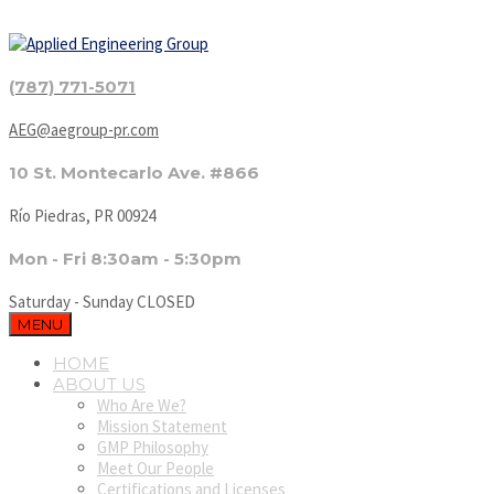
(787) 771-5071
AEG@aegroup-pr.com
10 St. Montecarlo Ave. #866
Río Piedras, PR 00924
Mon - Fri 8:30am - 5:30pm
Saturday - Sunday CLOSED
MENU
HOME
ABOUT US
Who Are We?
Mission Statement
GMP Philosophy
Meet Our People
Certifications and Licenses