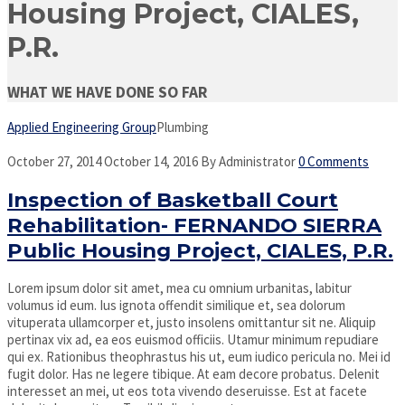
Housing Project, CIALES,
P.R.
WHAT WE HAVE DONE SO FAR
Applied Engineering Group
Plumbing
October 27, 2014
October 14, 2016
By
Administrator
0 Comments
Inspection of Basketball Court
Rehabilitation- FERNANDO SIERRA
Public Housing Project, CIALES, P.R.
Lorem ipsum dolor sit amet, mea cu omnium urbanitas, labitur
volumus id eum. Ius ignota offendit similique et, sea dolorum
vituperata ullamcorper et, justo insolens omittantur sit ne. Aliquip
pertinax vix ad, ea eos euismod officiis. Utamur minimum repudiare
qui ex. Rationibus theophrastus his ut, eum iudico pericula no. Mei id
fugit dolor. Has ne legere tibique. At eam decore probatus. Delenit
interesset an mei, ut eos tota vivendo deseruisse. Est at facete