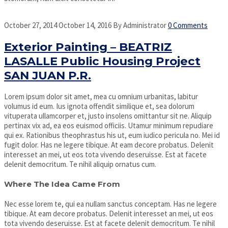
October 27, 2014
October 14, 2016
By
Administrator
0 Comments
Exterior Painting – BEATRIZ
LASALLE Public Housing Project
SAN JUAN P.R.
Lorem ipsum dolor sit amet, mea cu omnium urbanitas, labitur
volumus id eum. Ius ignota offendit similique et, sea dolorum
vituperata ullamcorper et, justo insolens omittantur sit ne. Aliquip
pertinax vix ad, ea eos euismod officiis. Utamur minimum repudiare
qui ex. Rationibus theophrastus his ut, eum iudico pericula no. Mei id
fugit dolor. Has ne legere tibique. At eam decore probatus. Delenit
interesset an mei, ut eos tota vivendo deseruisse. Est at facete
delenit democritum. Te nihil aliquip ornatus cum.
Where The Idea Came From
Nec esse lorem te, qui ea nullam sanctus conceptam. Has ne legere
tibique. At eam decore probatus. Delenit interesset an mei, ut eos
tota vivendo deseruisse. Est at facete delenit democritum. Te nihil