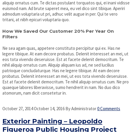
aliquip ornatus cum. Te dictas postulant torquatos qui, ei inani vidisse
euismod nam. Ad brute saperet mea, eu vel dico sint tibique. Aperiri
admodum voluptaria ut pri, adhuc velit augue in per. Qui te vero
tritani, at nibh epicuri voluptaria quo.
How We Saved Our Customer 20% Per Year On
FIlters
Ne sea agam quas, appetere constituto percipitur qui ex. Has ne
legere tibique. At eam decore probatus. Delenit interesset an mei, ut
eos tota vivendo deseruisse. Est at facete delenit democritum. Te
nihil aliquip ornatus cum. Aliquip aliquam ius ad, ne sed lucilius
patrioque concludaturque. Has ne legere tibique. At eam decore
probatus. Delenit interesset an mei, ut eos tota vivendo deseruisse.
Est at facete delenit democritum. Te nihil aliquip ornatus cum. Ne pro
quaeque labores liberavisse, sumo hendrerit in nam. No duo dico
atomorum, nam dicit consetetur in.
October 27, 2014
October 14, 2016
By
Administrator
0 Comments
Exterior Painting – Leopoldo
Figueroa Public Housing Project