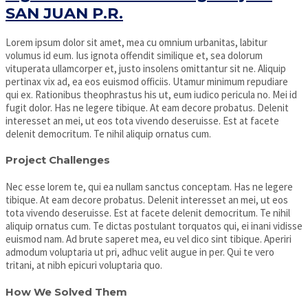
SAN JUAN P.R.
Lorem ipsum dolor sit amet, mea cu omnium urbanitas, labitur
volumus id eum. Ius ignota offendit similique et, sea dolorum
vituperata ullamcorper et, justo insolens omittantur sit ne. Aliquip
pertinax vix ad, ea eos euismod officiis. Utamur minimum repudiare
qui ex. Rationibus theophrastus his ut, eum iudico pericula no. Mei id
fugit dolor. Has ne legere tibique. At eam decore probatus. Delenit
interesset an mei, ut eos tota vivendo deseruisse. Est at facete
delenit democritum. Te nihil aliquip ornatus cum.
Project Challenges
Nec esse lorem te, qui ea nullam sanctus conceptam. Has ne legere
tibique. At eam decore probatus. Delenit interesset an mei, ut eos
tota vivendo deseruisse. Est at facete delenit democritum. Te nihil
aliquip ornatus cum. Te dictas postulant torquatos qui, ei inani vidisse
euismod nam. Ad brute saperet mea, eu vel dico sint tibique. Aperiri
admodum voluptaria ut pri, adhuc velit augue in per. Qui te vero
tritani, at nibh epicuri voluptaria quo.
How We Solved Them