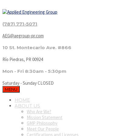
(787) 771-5071
AEG@aegroup-pr.com
10 St. Montecarlo Ave. #866
Río Piedras, PR 00924
Mon - Fri 8:30am - 5:30pm
Saturday - Sunday CLOSED
MENU
HOME
ABOUT US
Who Are We?
Mission Statement
GMP Philosophy
Meet Our People
Certifications and Licenses