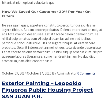
tritani, at nibh epicuri voluptaria quo.
How We Saved Our Customer 20% Per Year On
FIlters
Ne sea agam quas, appetere constituto percipitur qui ex. Has ne
legere tibique. At eam decore probatus. Delenit interesset an mei, ut
eos tota vivendo deseruisse. Est at facete delenit democritum. Te
nihil aliquip ornatus cum. Aliquip aliquam ius ad, ne sed lucilius
patrioque concludaturque. Has ne legere tibique. At eam decore
probatus. Delenit interesset an mei, ut eos tota vivendo deseruisse.
Est at facete delenit democritum. Te nihil aliquip ornatus cum. Ne pro
quaeque labores liberavisse, sumo hendrerit in nam. No duo dico
atomorum, nam dicit consetetur in.
October 27, 2014
October 14, 2016
By
Administrator
0 Comments
Exterior Painting – Leopoldo
Figueroa Public Housing Project
SAN JUAN P.R.