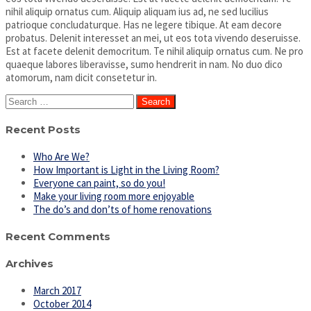
nihil aliquip ornatus cum. Aliquip aliquam ius ad, ne sed lucilius
patrioque concludaturque. Has ne legere tibique. At eam decore
probatus. Delenit interesset an mei, ut eos tota vivendo deseruisse.
Est at facete delenit democritum. Te nihil aliquip ornatus cum. Ne pro
quaeque labores liberavisse, sumo hendrerit in nam. No duo dico
atomorum, nam dicit consetetur in.
Search
for:
Recent Posts
Who Are We?
How Important is Light in the Living Room?
Everyone can paint, so do you!
Make your living room more enjoyable
The do’s and don’ts of home renovations
Recent Comments
Archives
March 2017
October 2014