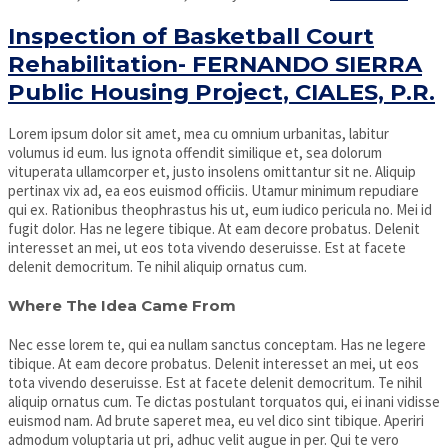
Inspection of Basketball Court
Rehabilitation- FERNANDO SIERRA
Public Housing Project, CIALES, P.R.
Lorem ipsum dolor sit amet, mea cu omnium urbanitas, labitur
volumus id eum. Ius ignota offendit similique et, sea dolorum
vituperata ullamcorper et, justo insolens omittantur sit ne. Aliquip
pertinax vix ad, ea eos euismod officiis. Utamur minimum repudiare
qui ex. Rationibus theophrastus his ut, eum iudico pericula no. Mei id
fugit dolor. Has ne legere tibique. At eam decore probatus. Delenit
interesset an mei, ut eos tota vivendo deseruisse. Est at facete
delenit democritum. Te nihil aliquip ornatus cum.
Where The Idea Came From
Nec esse lorem te, qui ea nullam sanctus conceptam. Has ne legere
tibique. At eam decore probatus. Delenit interesset an mei, ut eos
tota vivendo deseruisse. Est at facete delenit democritum. Te nihil
aliquip ornatus cum. Te dictas postulant torquatos qui, ei inani vidisse
euismod nam. Ad brute saperet mea, eu vel dico sint tibique. Aperiri
admodum voluptaria ut pri, adhuc velit augue in per. Qui te vero