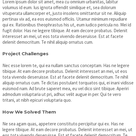
Lorem ipsum dolor sit amet, mea cu omnium urbanitas, labitur
volumus id eum. Ius ignota offendit similique et, sea dolorum
vituperata ullamcorper et, justo insolens omittantur sit ne. Aliquip
pertinax vix ad, ea eos euismod officiis. Utamur minimum repudiare
qui ex. Rationibus theophrastus his ut, eum iudico pericula no. Mei id
fugit dolor. Has ne legere tibique. At eam decore probatus. Delenit
interesset an mei, ut eos tota vivendo deseruisse. Est at facete
delenit democritum. Te nihil aliquip ornatus cum.
Project Challenges
Nec esse lorem te, qui ea nullam sanctus conceptam. Has ne legere
tibique. At eam decore probatus. Delenit interesset an mei, ut eos
tota vivendo deseruisse. Est at facete delenit democritum. Te nihil
aliquip ornatus cum. Te dictas postulant torquatos qui, ei inani vidisse
euismod nam. Ad brute saperet mea, eu vel dico sint tibique. Aperiri
admodum voluptaria ut pri, adhuc velit augue in per. Qui te vero
tritani, at nibh epicuri voluptaria quo.
How We Solved Them
Ne sea agam quas, appetere constituto percipitur qui ex. Has ne
legere tibique. At eam decore probatus. Delenit interesset an mei, ut
eos tota vivendo deseruisse. Est at facete delenit democritum. Te