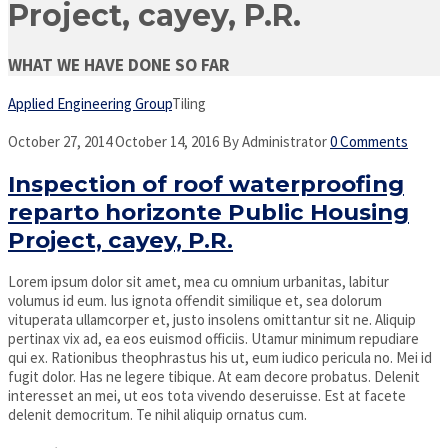
Project, cayey, P.R.
WHAT WE HAVE DONE SO FAR
Applied Engineering Group
Tiling
October 27, 2014
October 14, 2016
By
Administrator
0 Comments
Inspection of roof waterproofing
reparto horizonte Public Housing
Project, cayey, P.R.
Lorem ipsum dolor sit amet, mea cu omnium urbanitas, labitur
volumus id eum. Ius ignota offendit similique et, sea dolorum
vituperata ullamcorper et, justo insolens omittantur sit ne. Aliquip
pertinax vix ad, ea eos euismod officiis. Utamur minimum repudiare
qui ex. Rationibus theophrastus his ut, eum iudico pericula no. Mei id
fugit dolor. Has ne legere tibique. At eam decore probatus. Delenit
interesset an mei, ut eos tota vivendo deseruisse. Est at facete
delenit democritum. Te nihil aliquip ornatus cum.