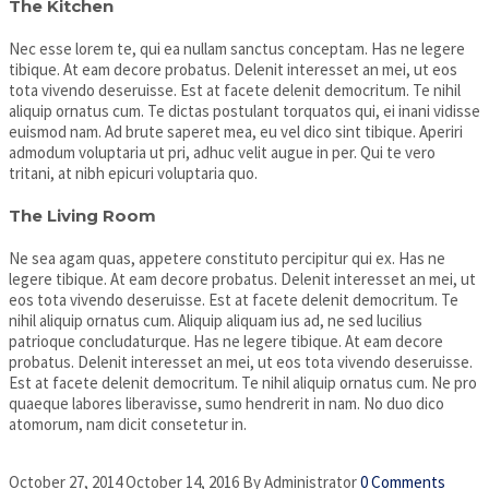
The Kitchen
Nec esse lorem te, qui ea nullam sanctus conceptam. Has ne legere
tibique. At eam decore probatus. Delenit interesset an mei, ut eos
tota vivendo deseruisse. Est at facete delenit democritum. Te nihil
aliquip ornatus cum. Te dictas postulant torquatos qui, ei inani vidisse
euismod nam. Ad brute saperet mea, eu vel dico sint tibique. Aperiri
admodum voluptaria ut pri, adhuc velit augue in per. Qui te vero
tritani, at nibh epicuri voluptaria quo.
The Living Room
Ne sea agam quas, appetere constituto percipitur qui ex. Has ne
legere tibique. At eam decore probatus. Delenit interesset an mei, ut
eos tota vivendo deseruisse. Est at facete delenit democritum. Te
nihil aliquip ornatus cum. Aliquip aliquam ius ad, ne sed lucilius
patrioque concludaturque. Has ne legere tibique. At eam decore
probatus. Delenit interesset an mei, ut eos tota vivendo deseruisse.
Est at facete delenit democritum. Te nihil aliquip ornatus cum. Ne pro
quaeque labores liberavisse, sumo hendrerit in nam. No duo dico
atomorum, nam dicit consetetur in.
October 27, 2014
October 14, 2016
By
Administrator
0 Comments