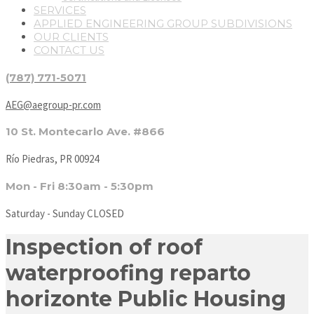
SERVICES
APPLIED ENGINEERING GROUP SUBDIVISIONS
OUR CLIENTS
CONTACT US
(787) 771-5071
AEG@aegroup-pr.com
10 St. Montecarlo Ave. #866
Río Piedras, PR 00924
Mon - Fri 8:30am - 5:30pm
Saturday - Sunday CLOSED
Inspection of roof
waterproofing reparto
horizonte Public Housing